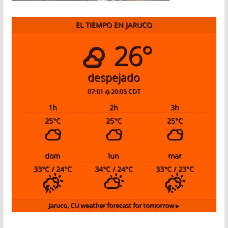
EL TIEMPO EN JARUCO
26°
despejado
07:01
20:05 CDT
1
h
2
h
3
h
25
°C
25
°C
25
°C
dom
lun
mar
33
°C
/ 24
°C
34
°C
/ 24
°C
33
°C
/ 23
°C
Jaruco, CU
weather forecast for tomorrow ▸