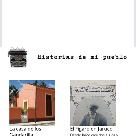
El Fígaro en Jaruco
Bainoa: donde chifla el
burro
Desde hace casi dos siglos y