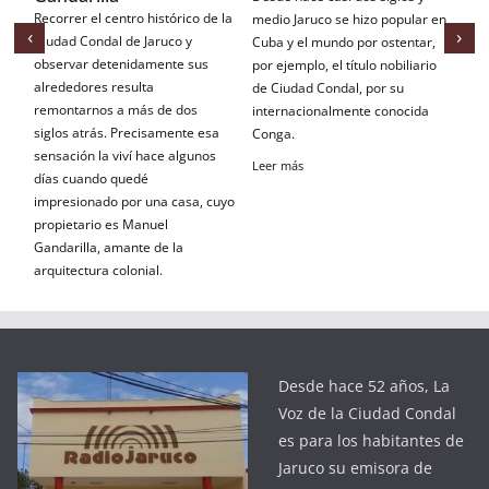
 de la
En 1795 fue fundado el poblado
medio Jaruco se hizo popular en
‹
›
de Bainoa, perteneciente a la
Cuba y el mundo por ostentar,
s
Ciudad Condal de Jaruco. Las
por ejemplo, el título nobiliario
actividades económicas de sus
de Ciudad Condal, por su
habitantes eran
internacionalmente conocida
esa
fundamentalmente la
Conga.
nos
producción agropecuaria.
Leer más
Leer más
 cuyo
Desde hace 52 años, La
Voz de la Ciudad Condal
es para los habitantes de
Jaruco su emisora de