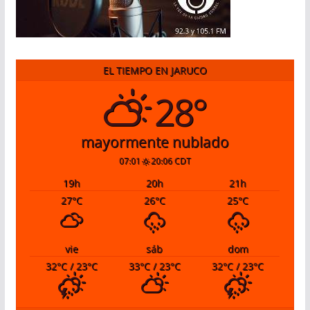
EL TIEMPO EN JARUCO
28°
mayormente nublado
07:01
20:06 CDT
19
h
20
h
21
h
27
°C
26
°C
25
°C
vie
sáb
dom
32
°C
/ 23
°C
33
°C
/ 23
°C
32
°C
/ 23
°C