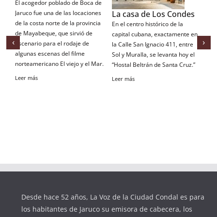
El acogedor poblado de Boca de
La casa de Los Condes
El
Jaruco fue una de las locaciones
qu
de la costa norte de la provincia
En el centro histórico de la
de Mayabeque, que sirvió de
El
capital cubana, exactamente en
‹
›
escenario para el rodaje de
lo
la Calle San Ignacio 411, entre
algunas escenas del filme
an
Sol y Muralla, se levanta hoy el
norteamericano El viejo y el Mar.
co
“Hostal Beltrán de Santa Cruz.”
Leer más
Le
Leer más
Desde hace 52 años, La Voz de la Ciudad Condal es para
los habitantes de Jaruco su emisora de cabecera, los