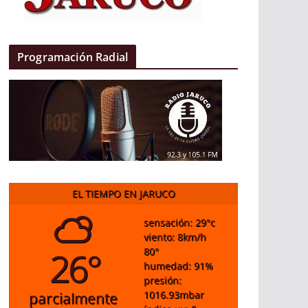
Programación Radial
EL TIEMPO EN JARUCO
sensación: 29
°c
viento: 8
km/h
26°
80
°
humedad: 91
%
presión:
1016.93
mbar
parcialmente