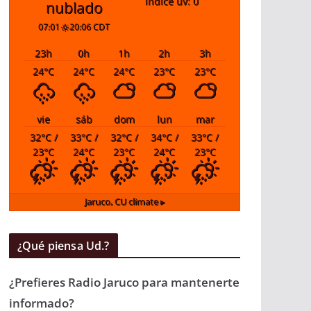
índice uv: 0
nublado
07:01
20:06 CDT
23
h
0
h
1
h
2
h
3
h
24
°C
24
°C
24
°C
23
°C
23
°C
vie
sáb
dom
lun
mar
32
°C
/
33
°C
/
32
°C
/
34
°C
/
33
°C
/
23
°C
24
°C
23
°C
24
°C
23
°C
Jaruco, CU
climate ▸
¿Qué piensa Ud.?
¿Prefieres Radio Jaruco para mantenerte
informado?