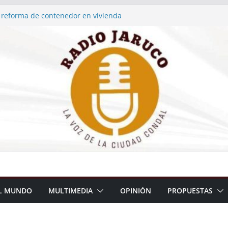
 reforma de contenedor en vivienda
primera medalla en el Atletismo de
… y tiene sello jaruqueño
dio 3
dio 2
dio 1
L MUNDO
MULTIMEDIA
OPINIÓN
PROPUESTAS