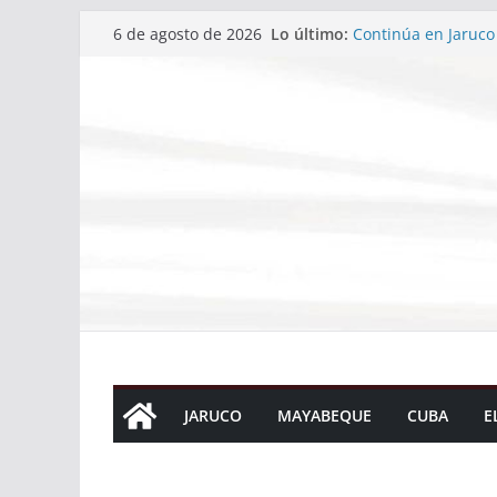
Saltar
Lo último:
Continúa en Jaruco
6 de agosto de 2026
al
Cuba conquista su 
Santo Domingo 2026
contenido
Temporada 2. Episo
Temporada 2. Episo
Temporada 2. Episo
JARUCO
MAYABEQUE
CUBA
E