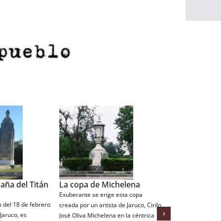
Una vista pa
Jaruco
A la llegada de los
aña del Titán
La copa de Michelena
territorio que hoy
Exuberante se erige esta copa
de Jaruco sobrepas
 del 18 de febrero
creada por un artista de Jaruco, Cirilo
›
actuales En esta l
Jaruco, es
José Oliva Michelena en la céntrica