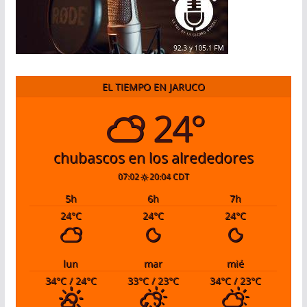
EL TIEMPO EN JARUCO
24°
chubascos en los alrededores
07:02
20:04 CDT
5
h
6
h
7
h
24
°C
24
°C
24
°C
lun
mar
mié
34
°C
/ 24
°C
33
°C
/ 23
°C
34
°C
/ 23
°C