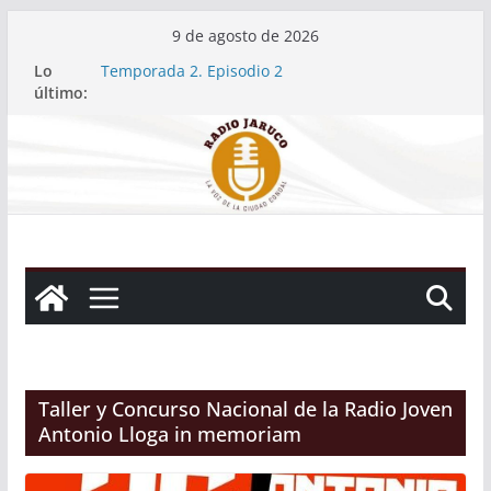
Saltar
9 de agosto de 2026
al
Lo
Temporada 2. Episodio 2
contenido
último:
Temporada 2. Episodio 1
Continúa en Jaruco reforma de contenedor en
vivienda
Cuba conquista su primera medalla en el
Atletismo de Santo Domingo 2026… y tiene sello
jaruqueño
Temporada 2. Episodio 3
Taller y Concurso Nacional de la Radio Joven
Antonio Lloga in memoriam