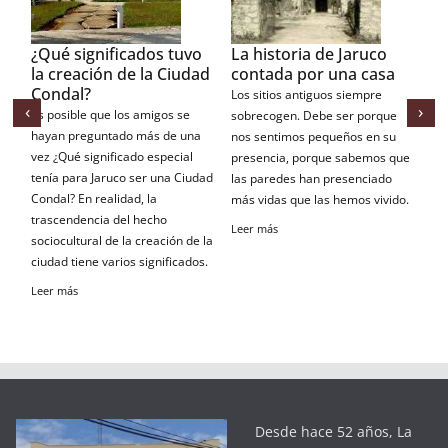
dos tuvo
La historia de Jaruco
La casa de los
la Ciudad
contada por una casa
Gandarilla
Los sitios antiguos siempre
Recorrer el centro histórico d
‹
›
migos se
sobrecogen. Debe ser porque
Ciudad Condal de Jaruco y
ás de una
nos sentimos pequeños en su
observar detenidamente sus
 especial
presencia, porque sabemos que
alrededores resulta
r una Ciudad
las paredes han presenciado
remontarnos a más de dos
la
más vidas que las hemos vivido.
siglos atrás. Precisamente e
echo
sensación la viví hace alguno
Leer más
reación de la
días cuando quedé
ignificados.
impresionado por una casa, 
propietario es Manuel
Gandarilla, amante de la
arquitectura colonial.
Leer más
Desde hace 52 años, La