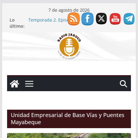
Saltar
7 de agosto de 2026
al
Lo
Temporada 2. Episodio 2
contenido
último:
Temporada 2. Episodio 1
Continúa en Jaruco reforma de contenedor en
vivienda
Cuba conquista su primera medalla en el
Atletismo de Santo Domingo 2026… y tiene sello
jaruqueño
Temporada 2. Episodio 3
Unidad Empresarial de Base Vías y Puentes
Mayabeque