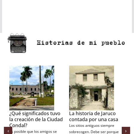
ificados tuvo
La historia de Jaruco
La casa de los
n de la Ciudad
contada por una casa
Gandarilla
Los sitios antiguos siempre
Recorrer el centro hist
‹
›
e los amigos se
sobrecogen. Debe ser porque
Ciudad Condal de Jaru