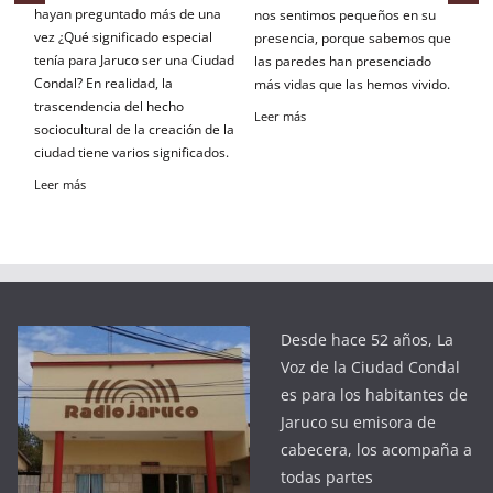
ntado más de una
nos sentimos pequeños en su
observar detenidamen
ificado especial
presencia, porque sabemos que
alrededores resulta
ruco ser una Ciudad
las paredes han presenciado
remontarnos a más d
alidad, la
más vidas que las hemos vivido.
siglos atrás. Precisa
a del hecho
sensación la viví hace
Leer más
de la creación de la
días cuando quedé
arios significados.
impresionado por una
propietario es Manuel
Gandarilla, amante de
arquitectura colonial.
Leer más
Desde hace 52 años, La
Voz de la Ciudad Condal
es para los habitantes de
Jaruco su emisora de
cabecera, los acompaña a
todas partes