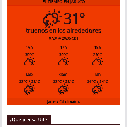
EL TIEMPO EN JARUCO
31°
truenos en los alrededores
07:01
20:06 CDT
16
h
17
h
18
h
30
°C
30
°C
29
°C
sáb
dom
lun
33
°C
/ 23
°C
33
°C
/ 23
°C
34
°C
/ 24
°C
Jaruco, CU
climate ▸
¿Qué piensa Ud.?