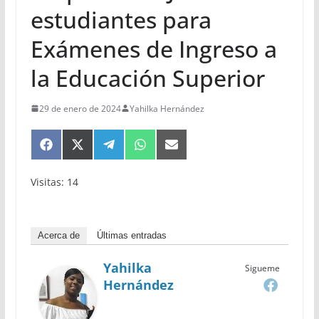
estudiantes para
Exámenes de Ingreso a
la Educación Superior
29 de enero de 2024
Yahilka Hernández
Compartir
Compartir
Compartir
Compartir
Compartir
en
en
en
en
en
Facebook
X
Telegram
WhatsApp
Email
Visitas: 14
(Twitter)
Acerca de
Últimas entradas
Yahilka
Sigueme
Hernández