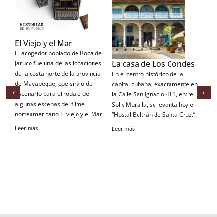
El Viejo y el Mar
El acogedor poblado de Boca de
La casa de Los Condes
El
Jaruco fue una de las locaciones
qu
de la costa norte de la provincia
En el centro histórico de la
de Mayabeque, que sirvió de
El
capital cubana, exactamente en
‹
›
escenario para el rodaje de
lo
la Calle San Ignacio 411, entre
algunas escenas del filme
an
Sol y Muralla, se levanta hoy el
norteamericano El viejo y el Mar.
co
“Hostal Beltrán de Santa Cruz.”
Leer más
Le
Leer más