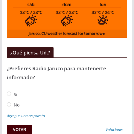
sáb
dom
lun
33
°C
/ 23
°C
33
°C
/ 23
°C
33
°C
/ 24
°C
Jaruco, CU
weather forecast for tomorrow ▸
¿Qué piensa Ud.?
¿Prefieres Radio Jaruco para mantenerte
informado?
Si
No
Agregue una respuesta
Votaciones