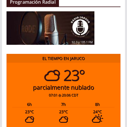
Programación Radial
EL TIEMPO EN JARUCO
23°
parcialmente nublado
07:01
20:06 CDT
6
h
7
h
8
h
23
°C
23
°C
24
°C