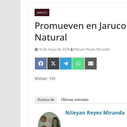
JARUCO
Promueven en Jaruco 
Natural
18 de mayo de 2026
Nileyan Reyes Miranda
Compartir
Compartir
Compartir
Compartir
Compartir
en
en
en
en
en
Facebook
X
Telegram
WhatsApp
Email
Visitas: 101
(Twitter)
Acerca de
Últimas entradas
Nileyan Reyes Miranda