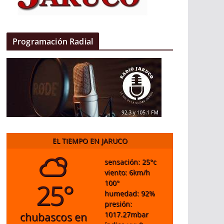
Programación Radial
EL TIEMPO EN JARUCO
sensación: 25
°c
viento: 6
km/h
25°
100
°
humedad: 92
%
presión:
1017.27
mbar
chubascos en