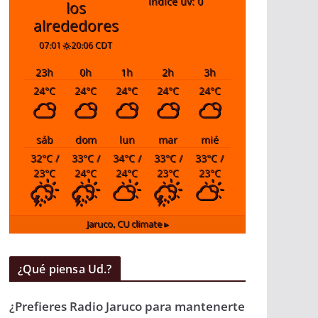
índice uv: 0
los
alrededores
07:01
20:06 CDT
23
h
0
h
1
h
2
h
3
h
24
°C
24
°C
24
°C
24
°C
24
°C
sáb
dom
lun
mar
mié
32
°C
/
33
°C
/
34
°C
/
33
°C
/
33
°C
/
23
°C
24
°C
24
°C
23
°C
23
°C
Jaruco, CU
climate ▸
¿Qué piensa Ud.?
¿Prefieres Radio Jaruco para mantenerte