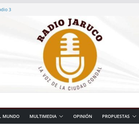
dio 3
dio 2
dio 1
 reforma de contenedor en vivienda
primera medalla en el Atletismo de
… y tiene sello jaruqueño
L MUNDO
MULTIMEDIA
OPINIÓN
PROPUESTAS