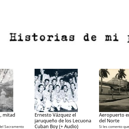
ra
Jaruco una historia entre
La Torre del 
paredes (Video)
huella de la i
que entre los
azucarera en 
Una muestra de la variada
ores de la décima