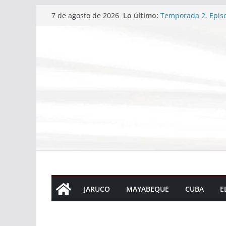
Saltar
Lo último:
Temporada 2. Episo
7 de agosto de 2026
al
Temporada 2. Episo
Temporada 2. Episo
contenido
Continúa en Jaruco
Cuba conquista su 
Santo Domingo 2026
JARUCO
MAYABEQUE
CUBA
E