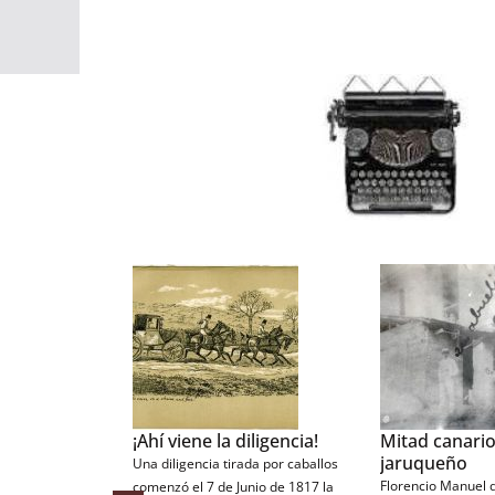
La vieja destilería
El Ñato Rubie
En 1928 la empresa propietaria de la
Sin lugar a dudas 
Destilería Santa Cruz del Norte
repentistas y cult