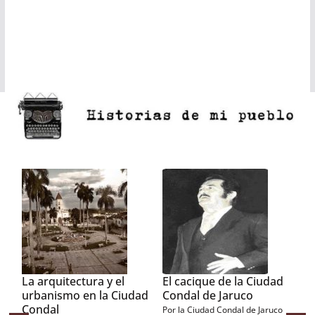
¿Qué significados tuvo
La historia de Jaruco
La
la creación de la Ciudad
contada por una casa
Ga
Condal?
Los sitios antiguos siempre
Rec