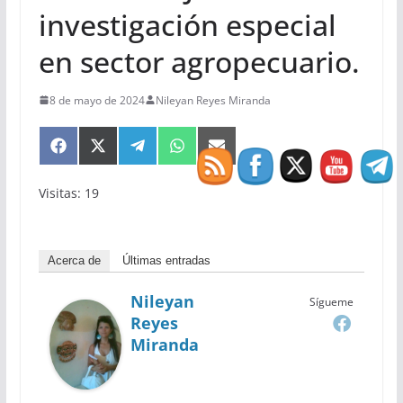
investigación especial
en sector agropecuario.
8 de mayo de 2024
Nileyan Reyes Miranda
Compartir
Compartir
Compartir
Compartir
Compartir
en
en
en
en
en
Facebook
X
Telegram
WhatsApp
Email
Visitas: 19
(Twitter)
Acerca de
Últimas entradas
Nileyan
Sígueme
Reyes
Miranda