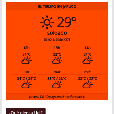
EL TIEMPO EN JARUCO
29°
soleado
07:02
20:04 CDT
12
h
13
h
14
h
31
°C
32
°C
31
°C
lun
mar
mié
34
°C
/ 24
°C
33
°C
/ 23
°C
33
°C
/ 23
°C
Jaruco, CU
10 days weather forecast ▸
¿Qué piensa Ud.?