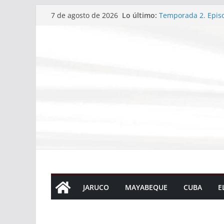
Saltar
Temporada 2. Episo
Lo último:
7 de agosto de 2026
Temporada 2. Episo
al
Continúa en Jaruco
contenido
Cuba conquista su 
Santo Domingo 2026
Temporada 2. Episo
JARUCO
MAYABEQUE
CUBA
E