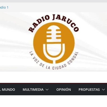
dio 2
dio 1
 reforma de contenedor en vivienda
primera medalla en el Atletismo de
… y tiene sello jaruqueño
dio 3
L MUNDO
MULTIMEDIA
OPINIÓN
PROPUESTAS