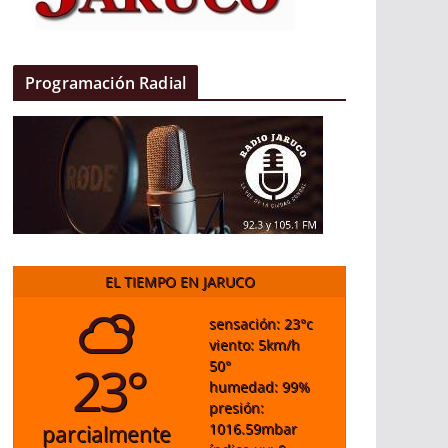
Programación Radial
EL TIEMPO EN JARUCO
sensación: 23
°c
viento: 5
km/h
23°
50
°
humedad: 99
%
presión:
1016.59
mbar
parcialmente