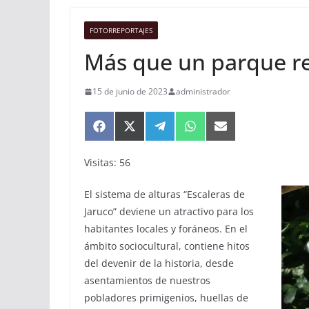
FOTORREPORTAJES
Más que un parque re
15 de junio de 2023
administrador
Compartir
Compartir
Compartir
Compartir
Compartir
en
en
en
en
en
Facebook
X
Telegram
WhatsApp
Email
Visitas: 56
(Twitter)
El sistema de alturas “Escaleras de
Jaruco” deviene un atractivo para los
habitantes locales y foráneos. En el
ámbito sociocultural, contiene hitos
del devenir de la historia, desde
asentamientos de nuestros
pobladores primigenios, huellas de