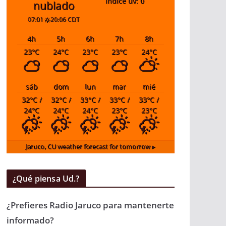
índice uv: 0
nublado
07:01
20:06 CDT
4
h
5
h
6
h
7
h
8
h
23
°C
24
°C
23
°C
23
°C
24
°C
sáb
dom
lun
mar
mié
32
°C
/
32
°C
/
33
°C
/
33
°C
/
33
°C
/
24
°C
24
°C
24
°C
23
°C
23
°C
Jaruco, CU
weather forecast for tomorrow ▸
¿Qué piensa Ud.?
¿Prefieres Radio Jaruco para mantenerte
informado?