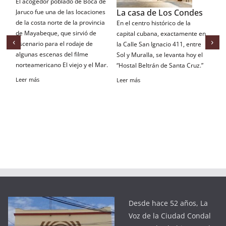
El acogedor poblado de Boca de
La casa de Los Condes
El
Jaruco fue una de las locaciones
qu
de la costa norte de la provincia
En el centro histórico de la
de Mayabeque, que sirvió de
El
capital cubana, exactamente en
‹
›
escenario para el rodaje de
lo
la Calle San Ignacio 411, entre
algunas escenas del filme
an
Sol y Muralla, se levanta hoy el
norteamericano El viejo y el Mar.
co
“Hostal Beltrán de Santa Cruz.”
Leer más
Le
Leer más
Desde hace 52 años, La
Voz de la Ciudad Condal