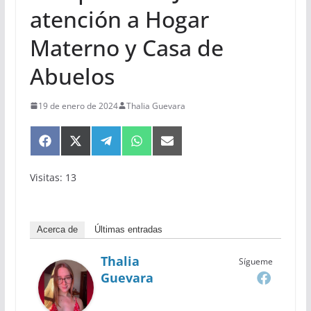
atención a Hogar
Materno y Casa de
Abuelos
19 de enero de 2024
Thalia Guevara
Compartir
Compartir
Compartir
Compartir
Compartir
en
en
en
en
en
Facebook
X
Telegram
WhatsApp
Email
Visitas: 13
(Twitter)
Acerca de
Últimas entradas
Thalia
Sígueme
Guevara