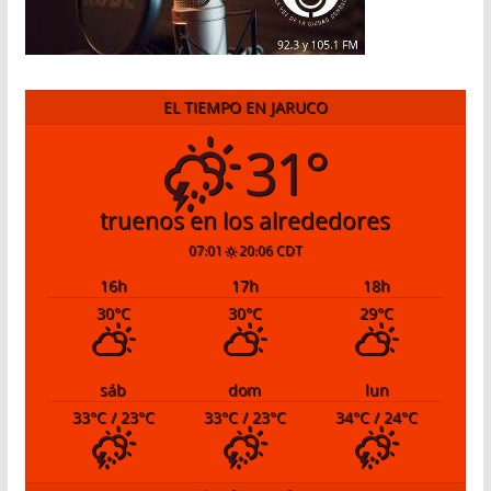
EL TIEMPO EN JARUCO
31°
truenos en los alrededores
07:01
20:06 CDT
16
h
17
h
18
h
30
°C
30
°C
29
°C
sáb
dom
lun
33
°C
/ 23
°C
33
°C
/ 23
°C
34
°C
/ 24
°C