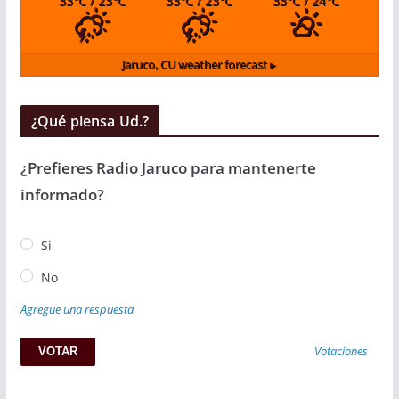
33
°C
/ 23
°C
33
°C
/ 23
°C
33
°C
/ 24
°C
Jaruco, CU
weather forecast ▸
¿Qué piensa Ud.?
¿Prefieres Radio Jaruco para mantenerte
informado?
Si
No
Agregue una respuesta
Votaciones