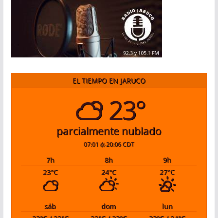
EL TIEMPO EN JARUCO
23°
parcialmente nublado
07:01
20:06 CDT
7
h
8
h
9
h
23
°C
24
°C
27
°C
sáb
dom
lun