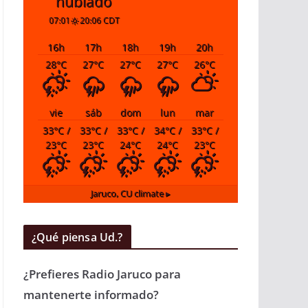
nublado
07:01
20:06 CDT
16
h
17
h
18
h
19
h
20
h
28
°C
27
°C
27
°C
27
°C
26
°C
vie
sáb
dom
lun
mar
33
°C
/
33
°C
/
33
°C
/
34
°C
/
33
°C
/
23
°C
23
°C
24
°C
24
°C
23
°C
Jaruco, CU
climate ▸
¿Qué piensa Ud.?
¿Prefieres Radio Jaruco para
mantenerte informado?