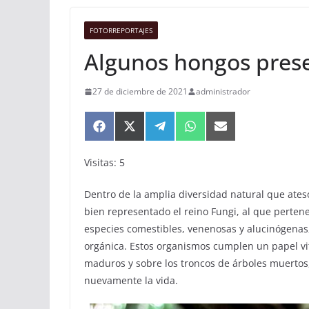
FOTORREPORTAJES
Algunos hongos prese
27 de diciembre de 2021
administrador
Compartir
Compartir
Compartir
Compartir
Compartir
en
en
en
en
en
Facebook
X
Telegram
WhatsApp
Email
Visitas: 5
(Twitter)
Dentro de la amplia diversidad natural que ates
bien representado el reino Fungi, al que perte
especies comestibles, venenosas y alucinógen
orgánica. Estos organismos cumplen un papel vi
maduros y sobre los troncos de árboles muertos,
nuevamente la vida.