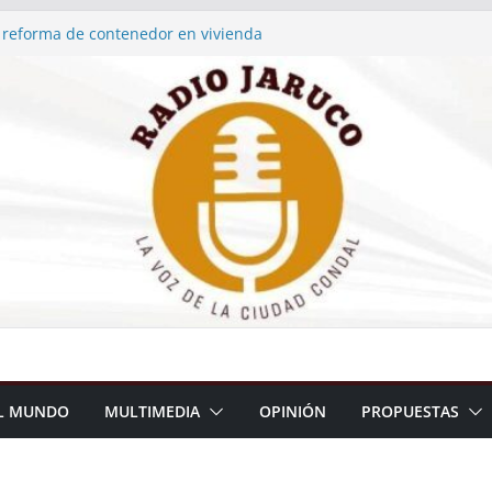
dio 1
 reforma de contenedor en vivienda
primera medalla en el Atletismo de
… y tiene sello jaruqueño
dio 3
dio 2
L MUNDO
MULTIMEDIA
OPINIÓN
PROPUESTAS