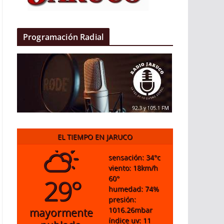
Programación Radial
EL TIEMPO EN JARUCO
sensación: 34
°c
viento: 18
km/h
29°
60
°
humedad: 74
%
presión:
1016.26
mbar
mayormente
índice uv: 11