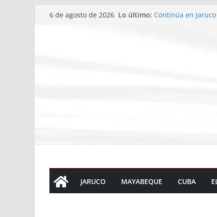
Saltar
Lo último:
Temporada 2. Episo
6 de agosto de 2026
al
Continúa en Jaruco
Cuba conquista su 
contenido
Santo Domingo 2026
Temporada 2. Episo
Temporada 2. Episo
JARUCO
MAYABEQUE
CUBA
E